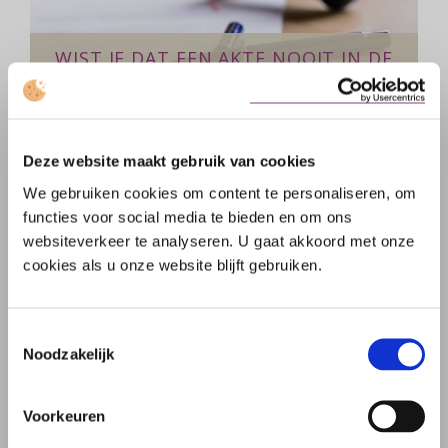
WIST JE DAT EEN AKTE NOOIT IN DE
PAPIERBAK VERDWIJNT?
Een akte is een bindende, rechtsgeldige
Deze website maakt gebruik van cookies
afspraak op papier
We gebruiken cookies om content te personaliseren, om
over
Lees meer
functies voor social media te bieden en om ons
Wist
websiteverkeer te analyseren. U gaat akkoord met onze
je
cookies als u onze website blijft gebruiken.
dat
een
akte
Toestemmingsselectie
Noodzakelijk
nooit
in
de
Voorkeuren
papierbak