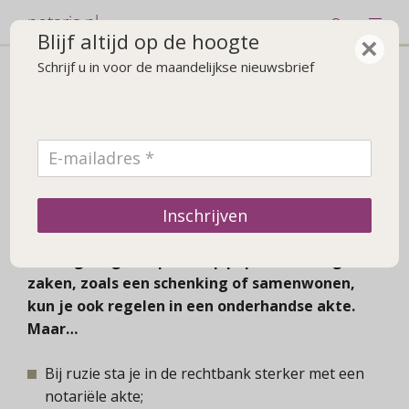
notaris.nl
Blijf altijd op de hoogte
×
Schrijf u in voor de maandelijkse nieuwsbrief
Nieuws
De voordelen van een notariële
akte
10 juni 2022
Inschrijven
Een notariële akte is een bindende,
rechtsgeldige afspraak op papier. Sommige
zaken, zoals een schenking of samenwonen,
kun je ook regelen in een onderhandse akte.
Maar…
Bij ruzie sta je in de rechtbank sterker met een
notariële akte;