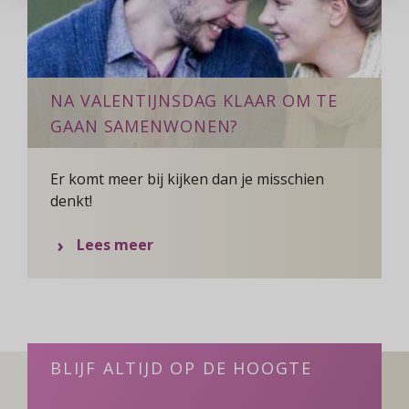
NA VALENTIJNSDAG KLAAR OM TE
GAAN SAMENWONEN?
Er komt meer bij kijken dan je misschien
denkt!
over
Lees meer
Na
Valentijnsdag
klaar
om
te
BLIJF ALTIJD OP DE HOOGTE
gaan
samenwonen?