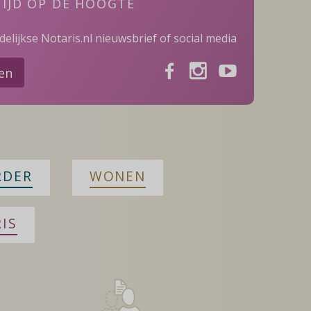
TIJD OP DE HOOGTE
elijkse Notaris.nl nieuwsbrief of social media
Facebook
Instagram
Youtube
ven
RDER
WONEN
IS