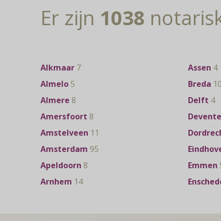
Er zijn
1038
notaris
Alkmaar
7
Assen
4
Almelo
5
Breda
1
Almere
8
Delft
4
Amersfoort
8
Devente
Amstelveen
11
Dordrec
Amsterdam
95
Eindhov
Apeldoorn
8
Emmen
Arnhem
14
Ensched