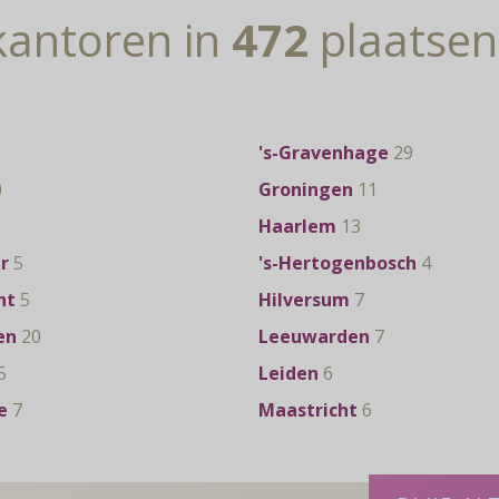
kantoren in
472
plaatsen
's-Gravenhage
29
0
Groningen
11
Haarlem
13
r
5
's-Hertogenbosch
4
ht
5
Hilversum
7
en
20
Leeuwarden
7
5
Leiden
6
e
7
Maastricht
6