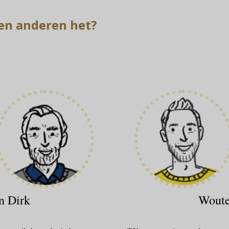
en anderen het?
n Dirk
Woute