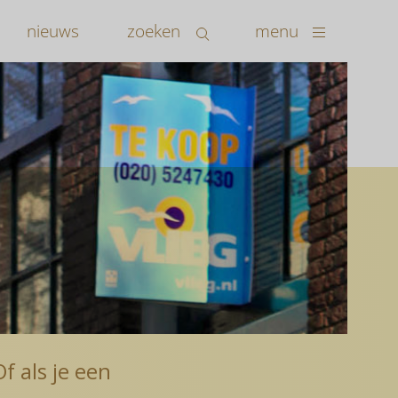
nieuws
zoeken
menu
f als je een