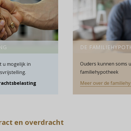
DE FAMILIEHYPOT
NG
Ouders kunnen soms u
 u mogelijk in
familiehypotheek
rijstelling.
Meer over de familieh
rachtsbelasting
act en overdracht