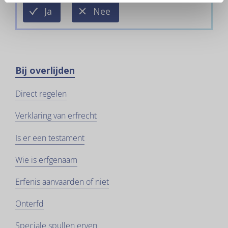
deze
deze
Ja
Nee
informatie
informatie
is
is
nuttig
niet
nuttig
Bij overlijden
Direct regelen
Verklaring van erfrecht
Is er een testament
Wie is erfgenaam
Erfenis aanvaarden of niet
Onterfd
Speciale spullen erven