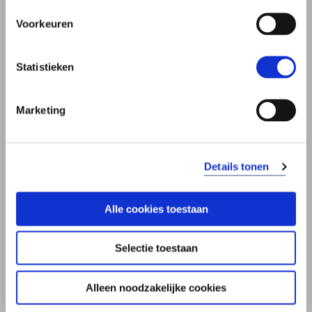
Voorkeuren
Statistieken
Marketing
BROCHURE ERFENIS
Details tonen
Alles over een erfenis krijgen.
Brochure
Download de brochure
Alle cookies toestaan
Erfenis
Brochure
Bekijk de brochure
online
Erfenis
Selectie toestaan
Alleen noodzakelijke cookies
Vond u deze informatie nuttig?