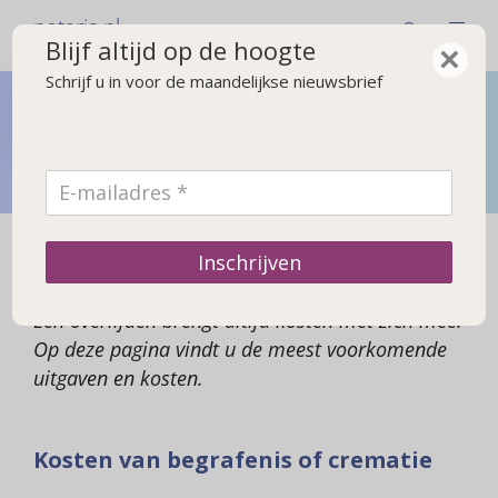
notaris.nl
Blijf altijd op de hoogte
×
Schrijf u in voor de maandelijkse nieuwsbrief
Bij overlijden
Wat u moet regelen na een overlijden en wat gebeurt er
met de erfenis
Kosten na een overlijden
Inschrijven
Een overlijden brengt altijd kosten met zich mee.
Op deze pagina vindt u de meest voorkomende
uitgaven en kosten.
Kosten van begrafenis of crematie