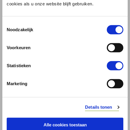
cookies als u onze website blijft gebruiken.
Toestemmingsselectie
Noodzakelijk
STICHTING INSCHRIJVEN KAMER
VAN KOOPHANDEL
Voorkeuren
Een stichting moet worden ingeschreven bij
Statistieken
de Kamer van Koophandel.
Hoe werkt dit?
Marketing
Details tonen
Alle cookies toestaan
Stichting en vereniging