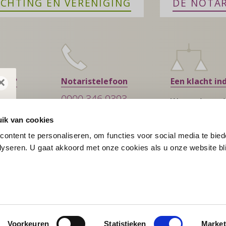
ICHTING EN VERENIGING
DE NOTAR
×
ment?
Notaristelefoon
Een klacht in
0900 346 9393
Wat te doen al
MA – VR, 09:00 – 13:00
tevreden bent
ik van cookies
€ 0,80 PER MINUUT
ster
ontent te personaliseren, om functies voor social media te bie
yseren. U gaat akkoord met onze cookies als u onze website blij
notaris.nl is een website van de
KNB
Privacy en Cook
Voorkeuren
Statistieken
Market