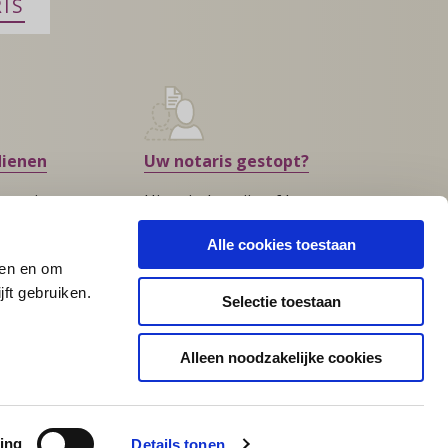
IS
dienen
Uw notaris gestopt?
s u niet
Hier vindt u zijn of haar
?
opvolger
Alle cookies toestaan
den en om
ft gebruiken.
Selectie toestaan
Alleen noodzakelijke cookies
ies
Toegankelijkheid
Responsible disclosure
ing
Details tonen