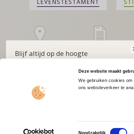
LEVENSTESTAMENT
ST
Zoek een notaris
Is er een testa
Blijf altijd op de hoogte
Bij u in de buurt
Navragen bij het
Schrijf u in voor de maandelijkse nieuwsbrief
Centraal
Deze website maakt gebru
Testamentenregi
We gebruiken cookies om c
ons websiteverkeer te anal
Inschrijven
Toestemmingsselectie
Noodzakelijk