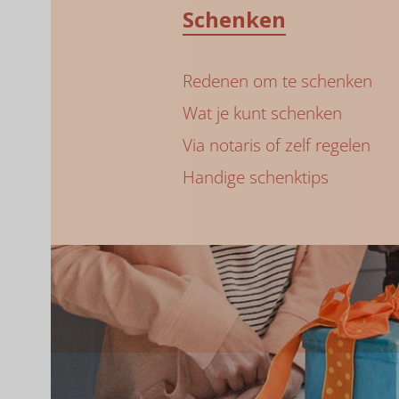
Schenken
Redenen om te schenken
Wat je kunt schenken
Via notaris of zelf regelen
Handige schenktips