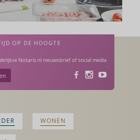
TIJD OP DE HOOGTE
elijkse Notaris.nl nieuwsbrief of social media
Facebook
Instagram
Youtube
ven
RDER
WONEN