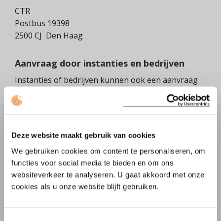
CTR
Postbus 19398
2500 CJ Den Haag
Aanvraag door instanties en bedrijven
Instanties of bedrijven kunnen ook een aanvraag
doen:
Download het aanvraagformulier instanties en
bedrijven
.
Deze website maakt gebruik van cookies
Vul het formulier helemaal in.
We gebruiken cookies om content te personaliseren, om
Stuur het formulier naar het adres op het
functies voor social media te bieden en om ons
formulier of per e-mail naar
ctr@knb.nl
.
websiteverkeer te analyseren. U gaat akkoord met onze
Vergeet niet om de bijlage mee te sturen.
cookies als u onze website blijft gebruiken.
Reactietermijn bij aanvragen per
Toestemmingsselectie