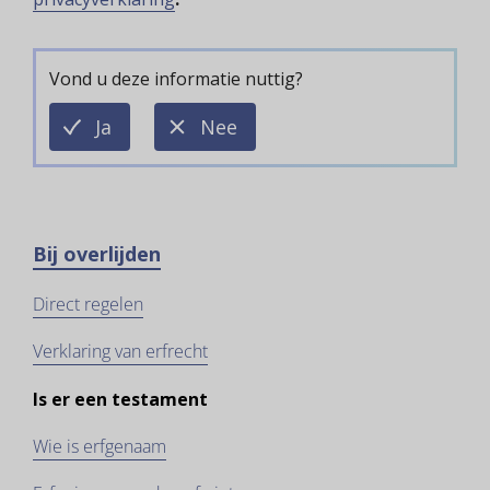
Vond u deze informatie nuttig?
deze
deze
Ja
Nee
informatie
informatie
is
is
nuttig
niet
nuttig
Bij overlijden
Direct regelen
Verklaring van erfrecht
Is er een testament
Wie is erfgenaam