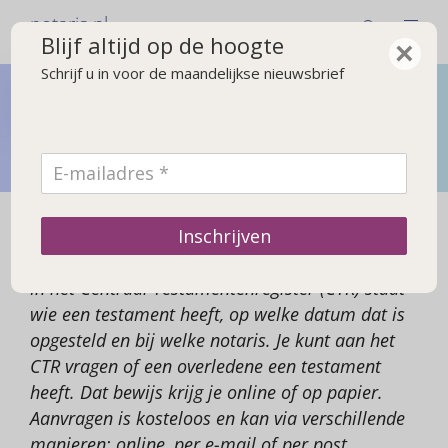
notaris.nl
Blijf altijd op de hoogte
×
Schrijf u in voor de maandelijkse nieuwsbrief
Bij overlijden
Wat u moet regelen na een overlijden en wat gebeurt er
met de erfenis
Centraal Testamentenregister
Inschrijven
In het Centraal Testamentenregister (CTR) staat
wie een testament heeft, op welke datum dat is
opgesteld en bij welke notaris. Je kunt aan het
CTR vragen of een overledene een testament
heeft. Dat bewijs krijg je online of op papier.
Aanvragen is kosteloos en kan via verschillende
manieren: online, per e-mail of per post.