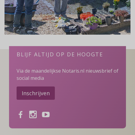
BLIJF ALTIJD OP DE HOOGTE
Via de maandelijkse Notaris.nl nieuwsbrief of
social media
Inschrijven
Facebook
Instagram
Youtube