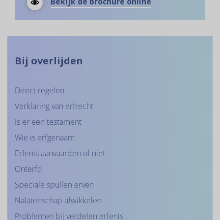
Brochure
Bekijk de brochure
online
Erfenis
Bij overlijden
Direct regelen
Verklaring van erfrecht
Is er een testament
Wie is erfgenaam
Erfenis aanvaarden of niet
Onterfd
Speciale spullen erven
Nalatenschap afwikkelen
Problemen bij verdelen erfenis