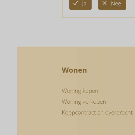
deze
deze
Ja
Nee
informatie
infor
is
is
nuttig
niet
nutti
Wonen
Woning kopen
Woning verkopen
Koopcontract en overdracht