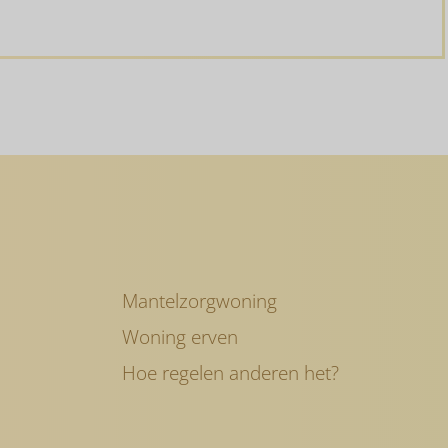
matie
g
Mantelzorgwoning
Woning erven
Hoe regelen anderen het?