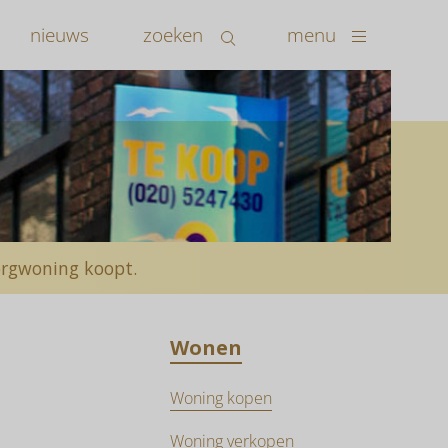
nieuws
zoeken
menu
zorgwoning koopt.
Wonen
Woning kopen
Woning verkopen