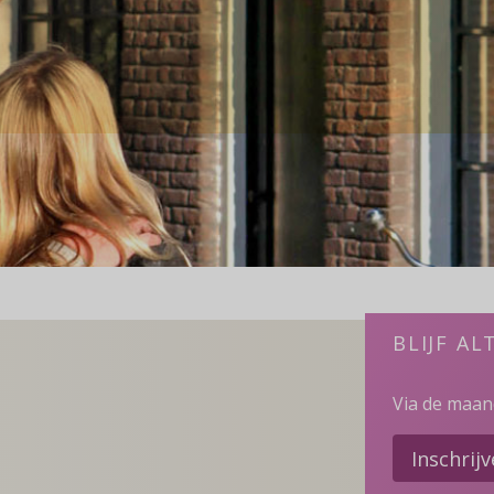
BLIJF AL
Via de maand
Inschrij