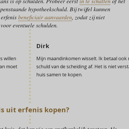
kans is op schulden. Probeer eerst
in te schatten
of het
penstaande hypotheekschuld. Bij twijfel kunnen
 erfenis
beneficiair aanvaarden
, zodat zij niet
n voor eventuele schulden.
Dirk
s willen
Mijn maandinkomen wisselt. Ik betaal ook 
 Dan moet
schuld van de scheiding af. Het is niet vers
huis samen te kopen.
s uit erfenis kopen?
t huis, dat kan via een onafhankelijk taxateur. Als