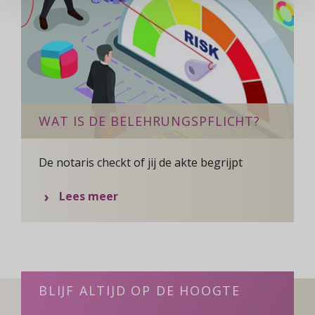
WAT IS DE BELEHRUNGSPFLICHT?
De notaris checkt of jij de akte begrijpt
over
Lees meer
Wat
is
de
Belehrungspflicht?
BLIJF ALTIJD OP DE HOOGTE