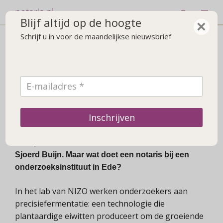
notaris.nl
Blijf altijd op de hoogte
×
Schrijf u in voor de maandelijkse nieuwsbrief
Nieuws
Een notaris tussen de
fermentatietanks
2 juni 2026
Inschrijven
Fermentatietanks, labapparatuur, onderzoekers in
witte jassen. En wie staat daartussen? Notaris
Sjoerd Buijn. Maar wat doet een notaris bij een
onderzoeksinstituut in Ede?
In het lab van NIZO werken onderzoekers aan
precisiefermentatie: een technologie die
plantaardige eiwitten produceert om de groeiende