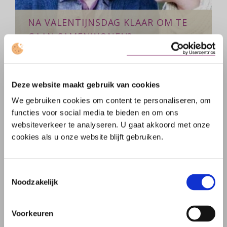
NA VALENTIJNSDAG KLAAR OM TE
GAAN SAMENWONEN?
Er komt meer bij kijken dan je misschien
denkt!
Deze website maakt gebruik van cookies
We gebruiken cookies om content te personaliseren, om
over
Lees meer
functies voor social media te bieden en om ons
Na
websiteverkeer te analyseren. U gaat akkoord met onze
Valentijnsdag
cookies als u onze website blijft gebruiken.
klaar
om
te
Toestemmingsselectie
gaan
Noodzakelijk
samenwonen?
Voorkeuren