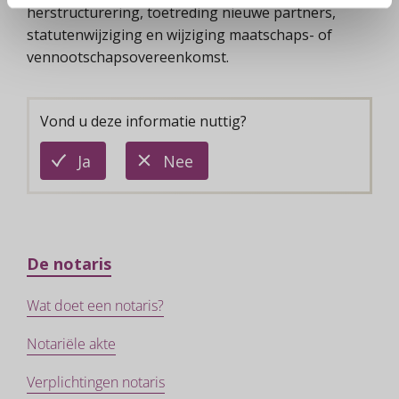
herstructurering, toetreding nieuwe partners,
statutenwijziging en wijziging maatschaps- of
vennootschapsovereenkomst.
Vond u deze informatie nuttig?
deze
deze
Ja
Nee
informatie
informatie
is
is
nuttig
niet
nuttig
De notaris
Wat doet een notaris?
Notariële akte
Verplichtingen notaris