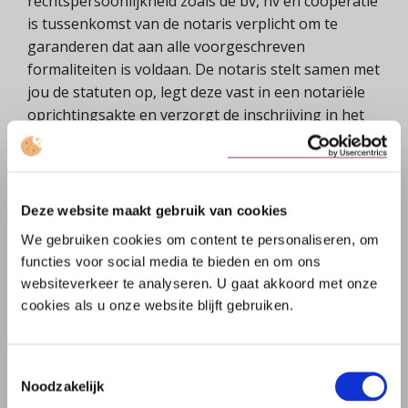
rechtspersoonlijkheid zoals de bv, nv en coöperatie
is tussenkomst van de notaris verplicht om te
garanderen dat aan alle voorgeschreven
formaliteiten is voldaan. De notaris stelt samen met
jou de statuten op, legt deze vast in een notariële
oprichtingsakte en verzorgt de inschrijving in het
Handelsregister van de Kamer van Koophandel.
Indien gewenst, helpt de notaris met het opstellen
van een aandeelhouders-, management- of
participatieovereenkomst.
Deze website maakt gebruik van cookies
We gebruiken cookies om content te personaliseren, om
functies voor social media te bieden en om ons
Voorkomen van misbruik
websiteverkeer te analyseren. U gaat akkoord met onze
cookies als u onze website blijft gebruiken.
Door de verplichte notariële tussenkomst bij de
oprichting van ondernemingen met
rechtspersoonlijkheid, is de notaris de eerste
Toestemmingsselectie
Noodzakelijk
schakel die ervoor waakt dat een rechtspersoon