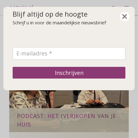
notaris.nl
Blijf altijd op de hoogte
×
Schrijf u in voor de maandelijkse nieuwsbrief
Nieuws over 'podcast'
Inschrijven
PODCAST: HET (VER)KOPEN VAN JE
HUIS