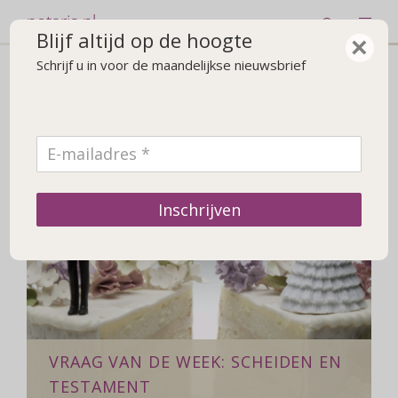
notaris.nl
Blijf altijd op de hoogte
×
Schrijf u in voor de maandelijkse nieuwsbrief
Nieuws over
'testamentmoment'
Inschrijven
VRAAG VAN DE WEEK: SCHEIDEN EN
TESTAMENT