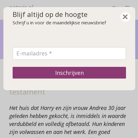
notaris.nl
Blijf altijd op de hoogte
×
Schrijf u in voor de maandelijkse nieuwsbrief
Testament
In een testament legt u vast wat er met uw nalatenschap
moet gebeuren
Wat regelen anderen?
Inschrijven
Harry denkt na over zijn
testament
Het huis dat Harry en zijn vrouw Andrea 30 jaar
geleden hebben gekocht, is inmiddels in waarde
verdubbeld en volledig afbetaald. Hun kinderen
zijn volwassen en aan het werk. Een goed