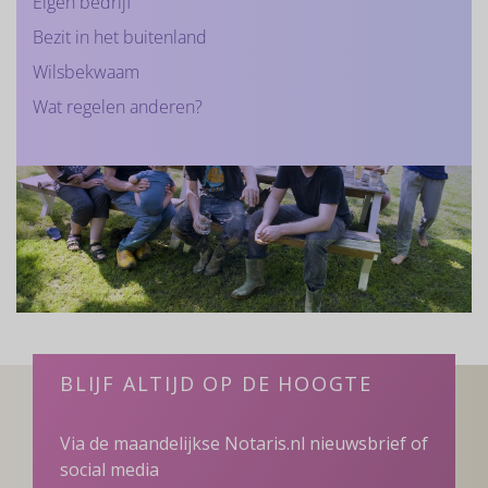
Eigen bedrijf
Bezit in het buitenland
Wilsbekwaam
Wat regelen anderen?
BLIJF ALTIJD OP DE HOOGTE
Via de maandelijkse Notaris.nl nieuwsbrief of
social media