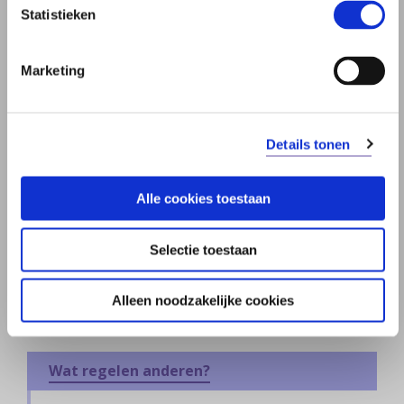
Partner
Statistieken
Kinderen
Marketing
Goede doelen en anderen
Speciale spullen en wensen
Details tonen
Executeur
Digitale nalatenschap
Alle cookies toestaan
Eigen bedrijf
Selectie toestaan
Bezit in het buitenland
Alleen noodzakelijke cookies
Wilsbekwaam
Wat regelen anderen?