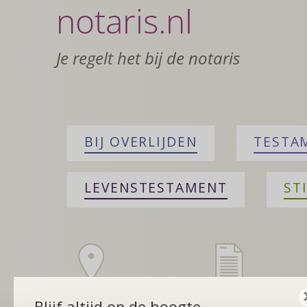
notaris.nl
Je regelt het bij de notaris
BIJ OVERLIJDEN
TESTA
LEVENSTESTAMENT
ST
Zoek een notaris
Is er een testa
Blijf altijd op de hoogte