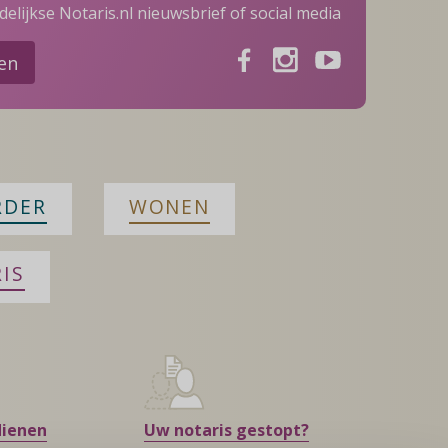
elijkse Notaris.nl nieuwsbrief of social media
Facebook
Instagram
Youtube
ven
RDER
WONEN
IS
dienen
Uw notaris gestopt?