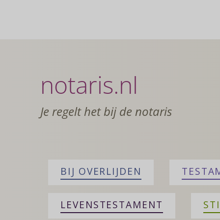
van
de
Week:
scheiden
en
testament
notaris.nl
Je regelt het bij de notaris
BIJ OVERLIJDEN
TESTA
LEVENSTESTAMENT
ST