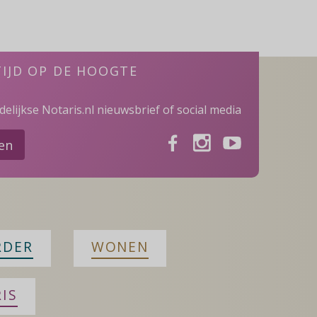
na
over
zijn
testament
TIJD OP DE HOOGTE
elijkse Notaris.nl nieuwsbrief of social media
Facebook
Instagram
Youtube
ven
RDER
WONEN
IS