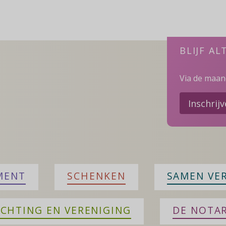
eens
na
over
een
BLIJF AL
testament
Via de maand
Inschrij
MENT
SCHENKEN
SAMEN VE
ICHTING EN VERENIGING
DE NOTAR