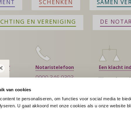
MENT
SCHENKEN
SAMEN VE
ICHTING EN VERENIGING
DE NOTAR
×
ment?
Notaristelefoon
Een klacht in
0900 346 9393
Wat te doen al
MA – VR, 09:00 – 13:00
tevreden bent
ik van cookies
€ 0,80 PER MINUUT
ster
ontent te personaliseren, om functies voor social media te bie
yseren. U gaat akkoord met onze cookies als u onze website blij