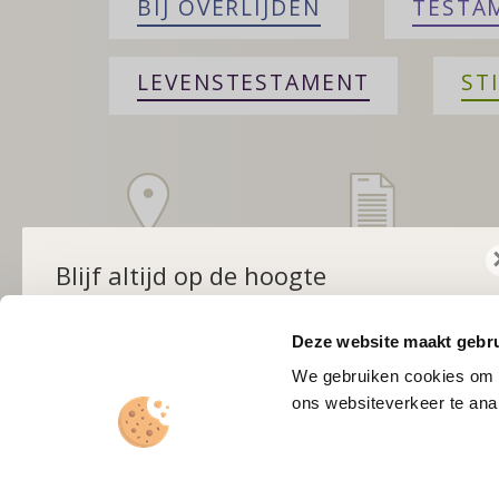
BIJ OVERLIJDEN
TESTA
LEVENSTESTAMENT
ST
Zoek een notaris
Is er een testa
Blijf altijd op de hoogte
Bij u in de buurt
Navragen bij het
Schrijf u in voor de maandelijkse nieuwsbrief
Centraal
Deze website maakt gebru
Testamentenregi
We gebruiken cookies om c
ons websiteverkeer te anal
Inschrijven