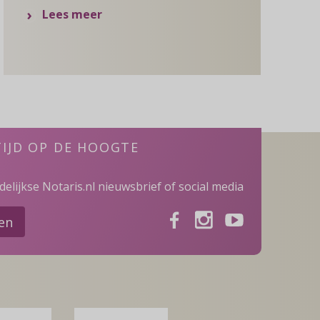
over
Lees meer
Een
schenking
voor
je
favoriete
monument
TIJD OP DE HOOGTE
elijkse Notaris.nl nieuwsbrief of social media
Facebook
Instagram
Youtube
ven