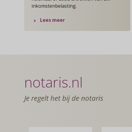
inkomstenbelasting.
over
Lees meer
Schenken
aan
een
goed
doel:
wat
zijn
notaris.nl
de
mogelijkheden?
Je regelt het bij de notaris