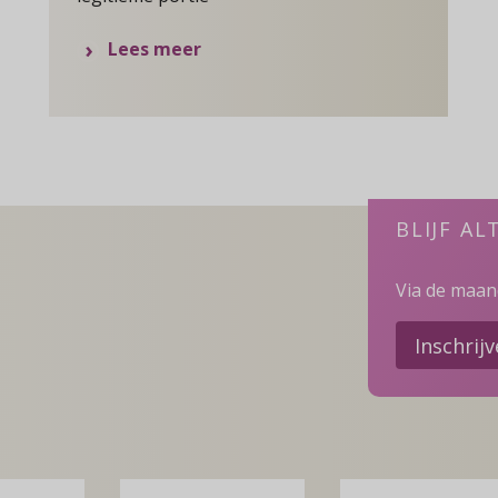
over
Lees meer
Kan
ik
mijn
kinderen
onterven?
BLIJF AL
Via de maand
Inschrij