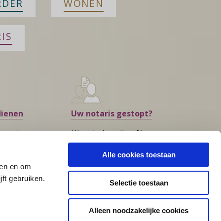
RDER
WONEN
IS
dienen
Uw notaris gestopt?
s u niet
Hier vindt u zijn of haar
?
opvolger
Alle cookies toestaan
den en om
ft gebruiken.
Selectie toestaan
Alleen noodzakelijke cookies