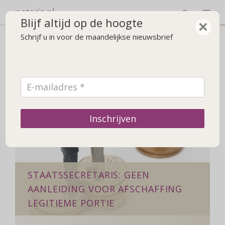
notaris.nl
Blijf altijd op de hoogte
×
Schrijf u in voor de maandelijkse nieuwsbrief
Nieuws over 'onterven'
Inschrijven
STAATSSECRETARIS: GEEN
AANLEIDING VOOR AFSCHAFFING
LEGITIEME PORTIE