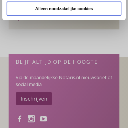
Een kind houdt altijd recht op de legitieme
portie
Alleen noodzakelijke cookies
over Kan ik mijn kinderen onterv
Lees verder
BLIJF ALTIJD OP DE HOOGTE
Via de maandelijkse Notaris.nl nieuwsbrief of
social media
Inschrijven
Facebook
Instagram
Youtube