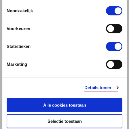
Heb ik recht op informatie over mijn
Toestemmingsselectie
moeders nalatenschap?
Noodzakelijk
over Vraag van de Week: onterfd
Lees verder
Voorkeuren
Statistieken
Marketing
Details tonen
Alle cookies toestaan
KAN IK MIJN KINDEREN ONTERVEN?
Selectie toestaan