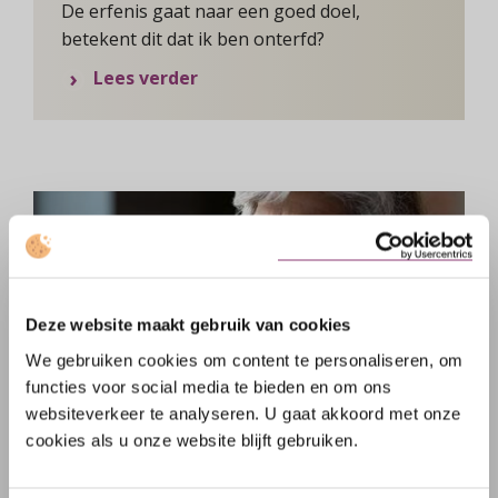
De erfenis gaat naar een goed doel,
betekent dit dat ik ben onterfd?
over Vraag van de Week: onterfd
Lees verder
Deze website maakt gebruik van cookies
We gebruiken cookies om content te personaliseren, om
functies voor social media te bieden en om ons
websiteverkeer te analyseren. U gaat akkoord met onze
VRAAG VAN DE WEEK: ONTERFD
cookies als u onze website blijft gebruiken.