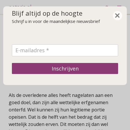
notaris.nl
Blijf altijd op de hoogte
×
Schrijf u in voor de maandelijkse nieuwsbrief
Nieuws
Vraag van de Week: onterfd?
12 juni 2025
Mijn langstlevende ouder is onlangs overleden.
Inschrijven
Zij laat alles na aan een goed doel. Betekent dit
dat ik onterfd ben?
Als de overledene alles heeft nagelaten aan een
goed doel, dan zijn alle wettelijke erfgenamen
onterfd. Wel kunnen zij hun legitieme portie
opeisen. Dat is de helft van het bedrag dat zij
wettelijk zouden erven. Dit moeten zij dan wel