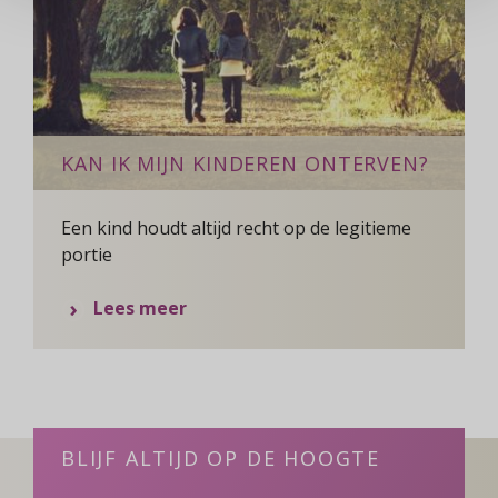
KAN IK MIJN KINDEREN ONTERVEN?
Een kind houdt altijd recht op de legitieme
portie
over
Lees meer
Kan
ik
mijn
kinderen
onterven?
BLIJF ALTIJD OP DE HOOGTE