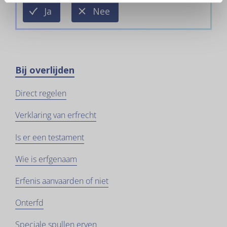
deze
deze
Ja
Nee
informatie
informatie
is
is
nuttig
niet
nuttig
Bij overlijden
Direct regelen
Verklaring van erfrecht
Is er een testament
Wie is erfgenaam
Erfenis aanvaarden of niet
Onterfd
Speciale spullen erven