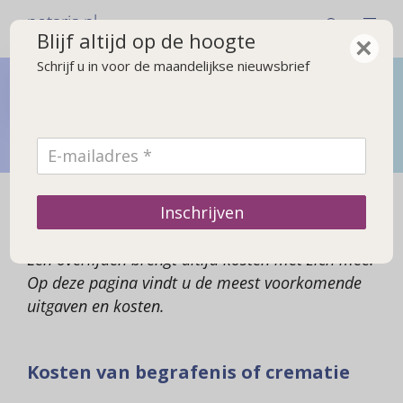
notaris.nl
Blijf altijd op de hoogte
×
Schrijf u in voor de maandelijkse nieuwsbrief
Bij overlijden
Wat u moet regelen na een overlijden en wat gebeurt er
met de erfenis
Kosten na een overlijden
Inschrijven
Een overlijden brengt altijd kosten met zich mee.
Op deze pagina vindt u de meest voorkomende
uitgaven en kosten.
Kosten van begrafenis of crematie