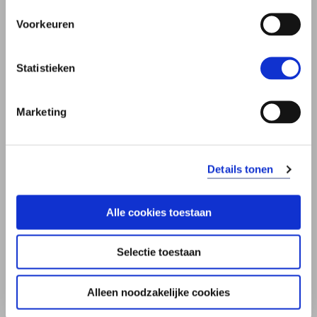
Voorkeuren
Statistieken
Marketing
BROCHURE ERFENIS
Details tonen
Alles over een erfenis krijgen.
Brochure
Download de brochure
Alle cookies toestaan
Erfenis
Brochure
Bekijk de brochure
online
Erfenis
Selectie toestaan
Alleen noodzakelijke cookies
Vond u deze informatie nuttig?