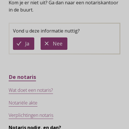
Kom je er niet uit? Ga dan naar een notariskantoor
in de buurt.
Vond u deze informatie nuttig?
deze
deze
Ja
Nee
informatie
informatie
is
is
nuttig
niet
nuttig
De notaris
Wat doet een notaris?
Notariële akte
Verplichtingen notaris
Notaris nodig, en dan?