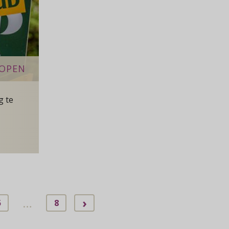
KOPEN
g te
n woning kopen
…
›
5
8