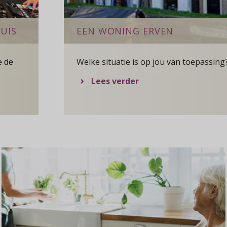
HUIS
EEN WONING ERVEN
Welke situatie is op jou van toepassing
e de
over Een woning erve
Lees verder
n van je huis