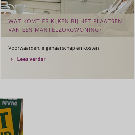
WAT KOMT ER KIJKEN BIJ HET PLAATSEN
VAN EEN MANTELZORGWONING?
Voorwaarden, eigenaarschap en kosten
over Wat komt er kijken bij het pl
Lees verder
e woning