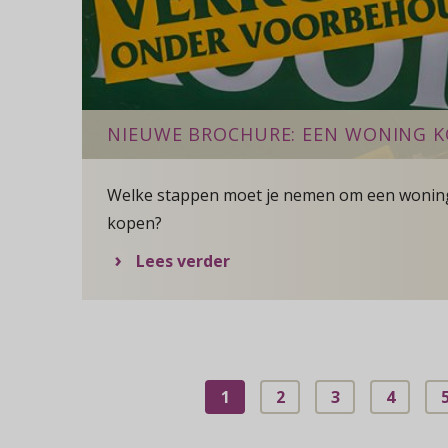
NIEUWE BROCHURE: EEN WONING 
Welke stappen moet je nemen om een wonin
kopen?
over Nieuwe brochure: ee
Lees verder
1
2
3
4