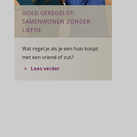
GOED GEREGELD?!
SAMENWONEN ZONDER
LIEFDE
Wat regel je als je een huis koopt
met een vriend of zus?
aatsen van een mantelzorgwoning?
over Goed Geregeld?! Samenwo
Lees verder