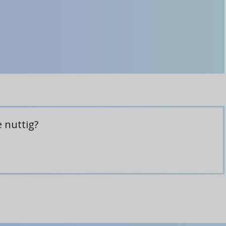
 nuttig?
matie
g