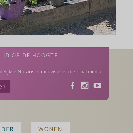
TIJD OP DE HOOGTE
elijkse Notaris.nl nieuwsbrief of social media
Facebook
Instagram
Youtube
ven
RDER
WONEN