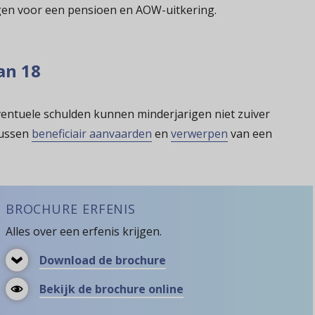
gen voor een pensioen en AOW-uitkering.
an 18
ntuele schulden kunnen minderjarigen niet zuiver
tussen
beneficiair aanvaarden
en
verwerpen
van een
BROCHURE ERFENIS
Alles over een erfenis krijgen.
Brochure
Download de brochure
Erfenis
Brochure
Bekijk de brochure
online
Erfenis