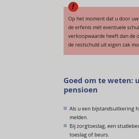
Op het moment dat u door uw 
de erfenis mét eventuele schu
verkoopwaarde heeft dan de o
de restschuld uit eigen zak mo
Goed om te weten: u
pensioen
Als u een bijstandsuitkering h
melden.
Bij zorgtoeslag, een studiebe
toeslag of beurs.