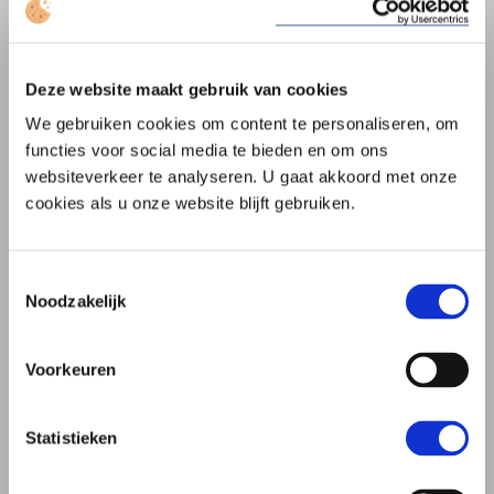
deze
deze
Ja
Nee
informatie
informatie
is
is
nuttig
niet
nuttig
Deze website maakt gebruik van cookies
We gebruiken cookies om content te personaliseren, om
Bij overlijden
functies voor social media te bieden en om ons
websiteverkeer te analyseren. U gaat akkoord met onze
Direct regelen
cookies als u onze website blijft gebruiken.
Verklaring van erfrecht
Is er een testament
Toestemmingsselectie
Noodzakelijk
Wie is erfgenaam
Voorkeuren
Erfenis aanvaarden of niet
Statistieken
Zuiver aanvaarden