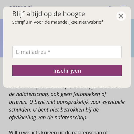
notaris.nl
Blijf altijd op de hoogte
×
Schrijf u in voor de maandelijkse nieuwsbrief
Bij overlijden
Wat u moet regelen na een overlijden en wat gebeurt er
met de erfenis
Erfenis verwerpen
Inschrijven
Als u een erfenis verwerpt, dan krijgt u niets uit
de nalatenschap, ook geen fotoboeken of
brieven. U bent niet aansprakelijk voor eventuele
schulden. U bent niet betrokken bij de
afwikkeling van de nalatenschap.
Wilt u wel iets krijgen uit de nalatenschap of