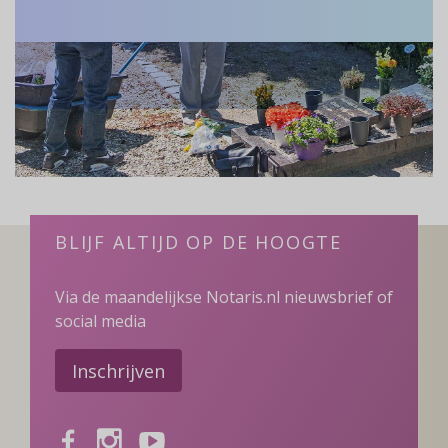
BLIJF ALTIJD OP DE HOOGTE
Via de maandelijkse Notaris.nl nieuwsbrief of
social media
Inschrijven
Facebook
Instagram
Youtube