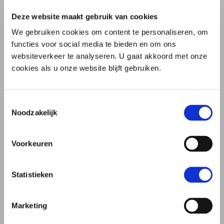
Deze website maakt gebruik van cookies
We gebruiken cookies om content te personaliseren, om
functies voor social media te bieden en om ons
BROCHURE ERFENIS
websiteverkeer te analyseren. U gaat akkoord met onze
cookies als u onze website blijft gebruiken.
Alles over een erfenis krijgen.
Brochure
Download de brochure
Erfenis
Toestemmingsselectie
Brochure
Bekijk de brochure
online
Noodzakelijk
Erfenis
Voorkeuren
Vond u deze informatie nuttig?
Statistieken
deze
deze
Ja
Nee
informatie
informatie
is
is
nuttig
niet
Marketing
nuttig