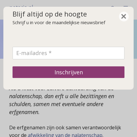
notaris.nl
Blijf altijd op de hoogte
×
Schrijf u in voor de maandelijkse nieuwsbrief
Bij overlijden
Wat u moet regelen na een overlijden en wat gebeurt er
met de erfenis
Erfenis zuiver aanvaarden
Inschrijven
Als u kiest voor zuivere aanvaarding van de
nalatenschap, dan erft u alle bezittingen en
schulden, samen met eventuele andere
erfgenamen.
De erfgenamen zijn ook samen verantwoordelijk
voor de
afwikkeling van de nalatenschap
.