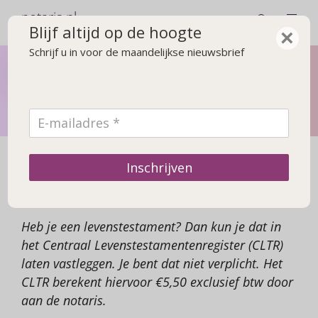
notaris.nl
Blijf altijd op de hoogte
×
Schrijf u in voor de maandelijkse nieuwsbrief
Levenstestament
Neem tijdig de regie in eigen hand en leg je wensen vast
in een levenstestament
Centraal
Inschrijven
Levenstestamentenregister
Heb je een levenstestament? Dan kun je dat in
het Centraal Levenstestamentenregister (CLTR)
laten vastleggen. Je bent dat niet verplicht. Het
CLTR berekent hiervoor €5,50 exclusief btw door
aan de notaris.