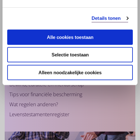
Levenstestament
Details tonen
Levenstestament: wat is dat?
Alle cookies toestaan
Stappenplan
Wilsbekwaamheid en dementie
Selectie toestaan
Herroepen of wijzigen levenstestament
Alleen noodzakelijke cookies
Vertegenwoordiger
Bewind, curatele en mentorschap
Tips voor financiële bescherming
Wat regelen anderen?
Levenstestamentenregister