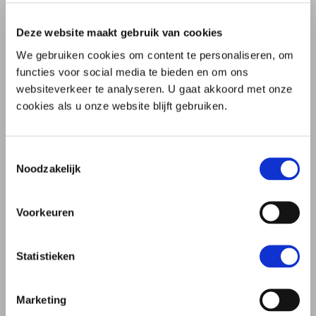
Levenstestament
Levenstestament: wat is dat?
Deze website maakt gebruik van cookies
We gebruiken cookies om content te personaliseren, om
Stappenplan
functies voor social media te bieden en om ons
websiteverkeer te analyseren. U gaat akkoord met onze
Wilsbekwaamheid en dementie
cookies als u onze website blijft gebruiken.
Herroepen of wijzigen levenstestament
Vertegenwoordiger
Toestemmingsselectie
Noodzakelijk
Bewind, curatele en mentorschap
Voorkeuren
Tips voor financiële bescherming
Wat regelen anderen?
Statistieken
Levenstestamentenregister
Marketing