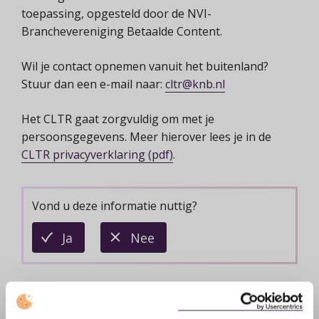
toepassing, opgesteld door de NVI-
Branchevereniging Betaalde Content.
Wil je contact opnemen vanuit het buitenland?
Stuur dan een e-mail naar:
cltr@knb.nl
Het CLTR gaat zorgvuldig om met je
persoonsgegevens. Meer hierover lees je in de
CLTR privacyverklaring (pdf)
.
Vond u deze informatie nuttig?
deze
deze
Ja
Nee
informatie
informatie
is
is
nuttig
niet
nuttig