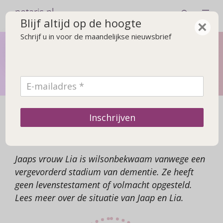
notaris.nl
Blijf altijd op de hoogte
×
Schrijf u in voor de maandelijkse nieuwsbrief
Levenstestament
Neem tijdig de regie in eigen hand en leg je wensen vast
in een levenstestament
Wat regelen anderen?
Inschrijven
Jaap
Jaaps vrouw Lia is wilsonbekwaam vanwege een
vergevorderd stadium van dementie. Ze heeft
geen levenstestament of volmacht opgesteld.
Lees meer over de situatie van Jaap en Lia.