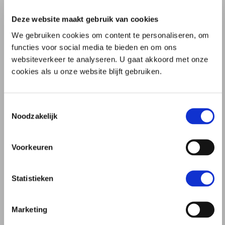
Deze website maakt gebruik van cookies
We gebruiken cookies om content te personaliseren, om
Vond u deze informatie nuttig?
functies voor social media te bieden en om ons
websiteverkeer te analyseren. U gaat akkoord met onze
deze
deze
Ja
Nee
informatie
informatie
cookies als u onze website blijft gebruiken.
is
is
nuttig
niet
nuttig
Toestemmingsselectie
Noodzakelijk
Levenstestament
Levenstestament: wat is dat?
Voorkeuren
Stappenplan
Statistieken
Wilsbekwaamheid en dementie
Herroepen of wijzigen levenstestament
Marketing