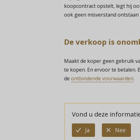
koopcontract opstelt, legt hij o
ook geen misverstand ontstaan 
De verkoop is onom
Maakt de koper geen gebruik van zi
te kopen. En ervoor te betalen. 
de
ontbindende voorwaarden
.
Vond u deze informatie
deze
deze
Ja
Nee
informatie
infor