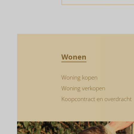
is
is
nuttig
niet
nutti
Wonen
Woning kopen
Woning verkopen
Koopcontract en overdracht