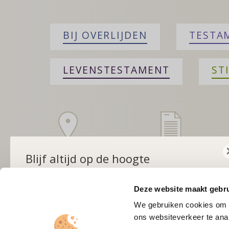
BIJ OVERLIJDEN
TESTA
LEVENSTESTAMENT
ST
Zoek een notaris
Is er een testa
Blijf altijd op de hoogte
Bij u in de buurt
Navragen bij het
Schrijf u in voor de maandelijkse nieuwsbrief
Centraal
Deze website maakt gebru
Testamentenregi
We gebruiken cookies om c
ons websiteverkeer te anal