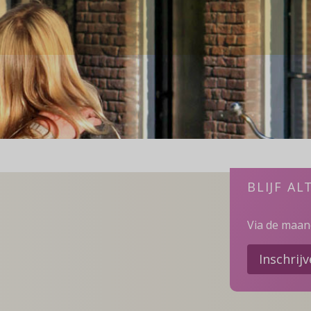
BLIJF AL
Via de maand
Inschrij