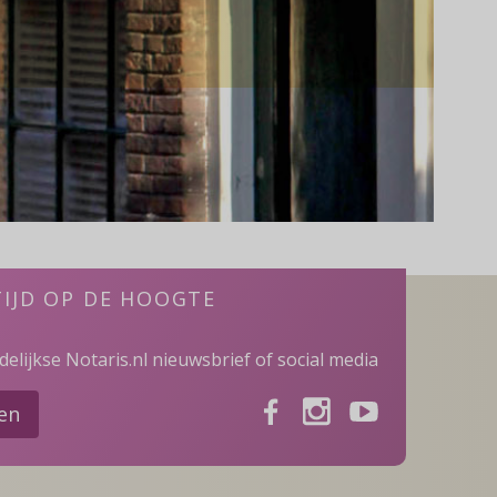
TIJD OP DE HOOGTE
elijkse Notaris.nl nieuwsbrief of social media
Facebook
Instagram
Youtube
ven