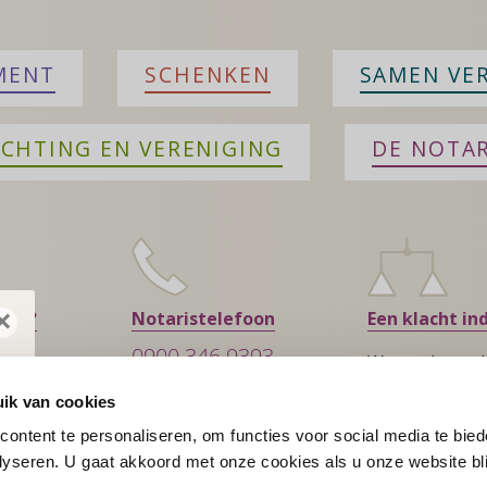
MENT
SCHENKEN
SAMEN VE
ICHTING EN VERENIGING
DE NOTAR
×
ment?
Notaristelefoon
Een klacht in
0900 346 9393
Wat te doen al
MA – VR, 09:00 – 13:00
tevreden bent
ik van cookies
€ 0,80 PER MINUUT
ster
ontent te personaliseren, om functies voor social media te bie
yseren. U gaat akkoord met onze cookies als u onze website blij