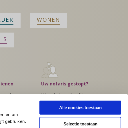
RDER
WONEN
IS
dienen
Uw notaris gestopt?
s u niet
Hier vindt u zijn of haar
?
opvolger
Alle cookies toestaan
den en om
ft gebruiken.
Selectie toestaan