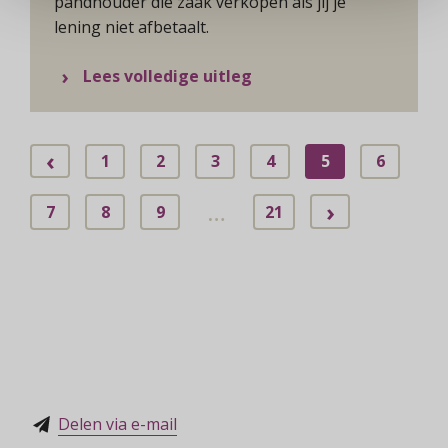
pandhouder die zaak verkopen als jij je
lening niet afbetaalt.
over Onderpand
Lees volledige uitleg
‹
1
2
3
4
5
6
…
›
7
8
9
21
Delen via e-mail