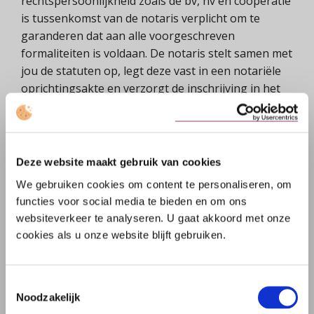
rechtspersoonlijkheid zoals de bv, nv en coöperatie
is tussenkomst van de notaris verplicht om te
garanderen dat aan alle voorgeschreven
formaliteiten is voldaan. De notaris stelt samen met
jou de statuten op, legt deze vast in een notariële
oprichtingsakte en verzorgt de inschrijving in het
Handelsregister van de Kamer van Koophandel.
Indien gewenst, helpt de notaris met het opstellen
van een aandeelhouders-, management- of
participatieovereenkomst.
Deze website maakt gebruik van cookies
We gebruiken cookies om content te personaliseren, om
functies voor social media te bieden en om ons
Voorkomen van misbruik
websiteverkeer te analyseren. U gaat akkoord met onze
cookies als u onze website blijft gebruiken.
Door de verplichte notariële tussenkomst bij de
oprichting van ondernemingen met
rechtspersoonlijkheid, is de notaris de eerste
Toestemmingsselectie
Noodzakelijk
schakel die ervoor waakt dat een rechtspersoon