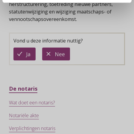
herstructurering, toetreding nieuwe partners,
statutenwijziging en wijziging maatschaps- of
vennootschapsovereenkomst.
Vond u deze informatie nuttig?
deze
deze
Ja
Nee
informatie
informatie
is
is
nuttig
niet
nuttig
De notaris
Wat doet een notaris?
Notariële akte
Verplichtingen notaris