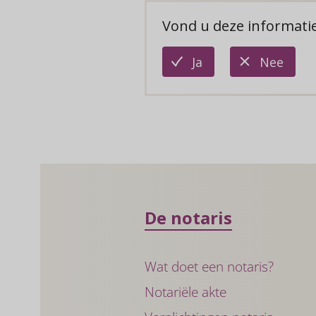
Vond u deze informatie
deze
deze
Ja
Nee
informatie
infor
is
is
nuttig
niet
nutti
De notaris
Wat doet een notaris?
Notariële akte